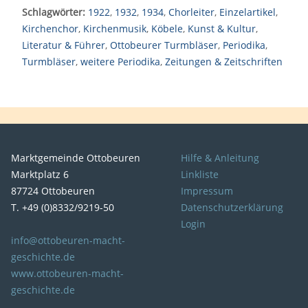
Schlagwörter:
1922
,
1932
,
1934
,
Chorleiter
,
Einzelartikel
,
Kirchenchor
,
Kirchenmusik
,
Köbele
,
Kunst & Kultur
,
Literatur & Führer
,
Ottobeurer Turmbläser
,
Periodika
,
Turmbläser
,
weitere Periodika
,
Zeitungen & Zeitschriften
Marktgemeinde Ottobeuren
Hilfe & Anleitung
Marktplatz 6
Linkliste
87724 Ottobeuren
Impressum
T. +49 (0)8332/9219-50
Datenschutzerklärung
Login
info@ottobeuren-macht-
geschichte.de
www.ottobeuren-macht-
geschichte.de