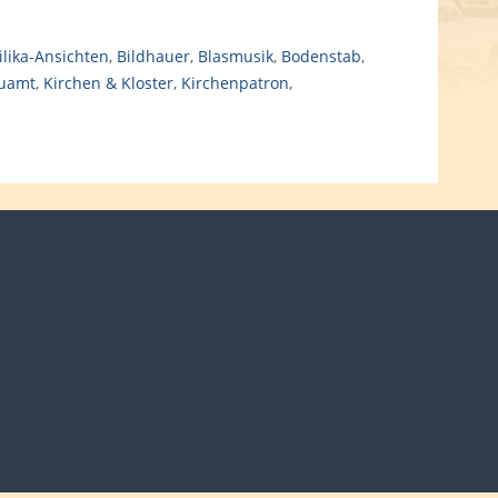
ilika-Ansichten
,
Bildhauer
,
Blasmusik
,
Bodenstab
,
uamt
,
Kirchen & Kloster
,
Kirchenpatron
,