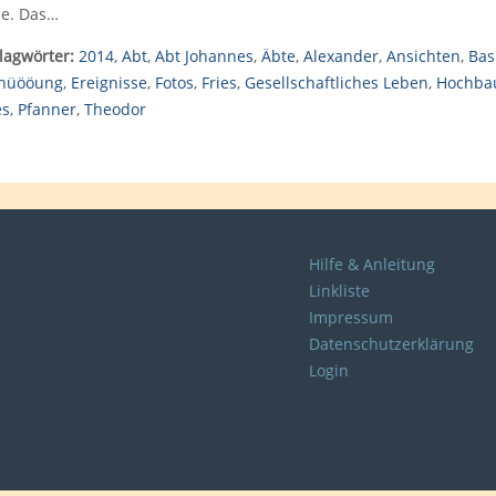
e. Das…
lagwörter:
2014
,
Abt
,
Abt Johannes
,
Äbte
,
Alexander
,
Ansichten
,
Bas
hüööung
,
Ereignisse
,
Fotos
,
Fries
,
Gesellschaftliches Leben
,
Hochba
es
,
Pfanner
,
Theodor
Hilfe & Anleitung
Linkliste
Impressum
Datenschutzerklärung
Login