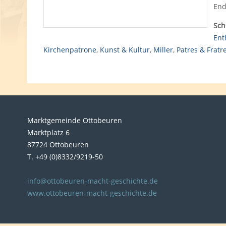
End
Sch
Ent
Kirchenpatrone
,
Kunst & Kultur
,
Miller
,
Patres & Fratr
Marktgemeinde Ottobeuren
Marktplatz 6
87724 Ottobeuren
T. +49 (0)8332/9219-50
info@ottobeuren-macht-geschichte.de
www.ottobeuren-macht-geschichte.de