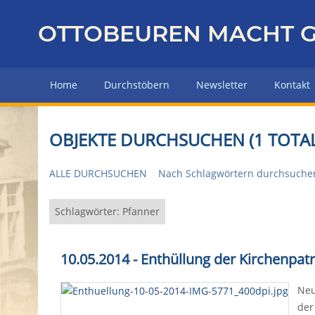
Z
u
OTTOBEUREN MACHT G
r
ü
c
Home
Durchstöbern
Newsletter
Kontakt
k
z
u
OBJEKTE DURCHSUCHEN (1 TOTAL
r
H
ALLE DURCHSUCHEN
Nach Schlagwörtern durchsuche
a
u
p
Schlagwörter: Pfanner
t
s
10.05.2014 - Enthüllung der Kirchenpat
e
i
Neu
t
der
e