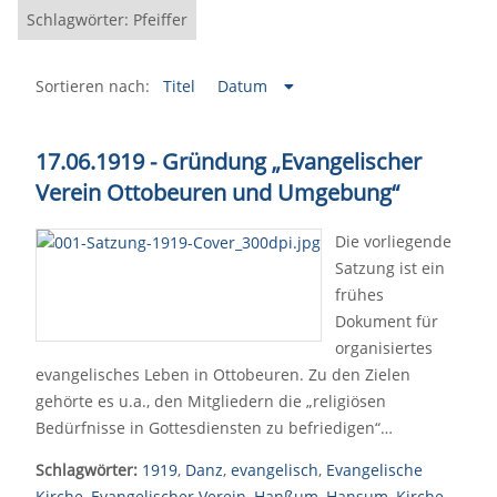
Schlagwörter: Pfeiffer
Sortieren nach:
Titel
Datum
17.06.1919 - Gründung „Evangelischer
Verein Ottobeuren und Umgebung“
Die vorliegende
Satzung ist ein
frühes
Dokument für
organisiertes
evangelisches Leben in Ottobeuren. Zu den Zielen
gehörte es u.a., den Mitgliedern die „religiösen
Bedürfnisse in Gottesdiensten zu befriedigen“…
Schlagwörter:
1919
,
Danz
,
evangelisch
,
Evangelische
Kirche
,
Evangelischer Verein
,
Hanßum
,
Hansum
,
Kirche
,