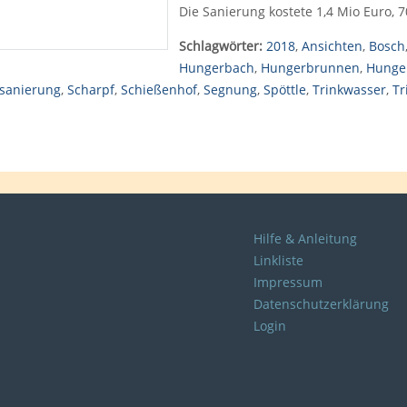
Die Sanierung kostete 1,4 Mio Euro, 
Schlagwörter:
2018
,
Ansichten
,
Bosch
Hungerbach
,
Hungerbrunnen
,
Hunge
sanierung
,
Scharpf
,
Schießenhof
,
Segnung
,
Spöttle
,
Trinkwasser
,
Tr
Hilfe & Anleitung
Linkliste
Impressum
Datenschutzerklärung
Login