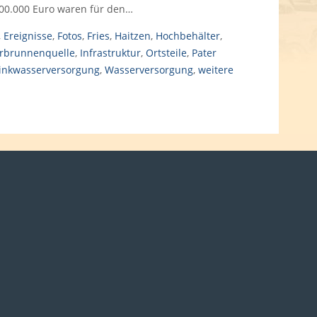
700.000 Euro waren für den…
,
Ereignisse
,
Fotos
,
Fries
,
Haitzen
,
Hochbehälter
,
rbrunnenquelle
,
Infrastruktur
,
Ortsteile
,
Pater
inkwasserversorgung
,
Wasserversorgung
,
weitere