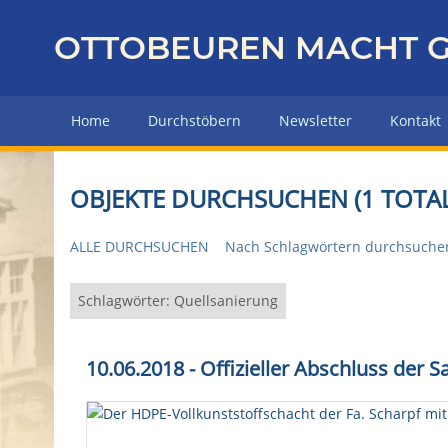
Z
u
OTTOBEUREN MACHT G
r
ü
c
Home
Durchstöbern
Newsletter
Kontakt
k
z
u
OBJEKTE DURCHSUCHEN (1 TOTAL
r
H
ALLE DURCHSUCHEN
Nach Schlagwörtern durchsuche
a
u
p
Schlagwörter: Quellsanierung
t
s
10.06.2018 - Offizieller Abschluss der
e
i
t
e