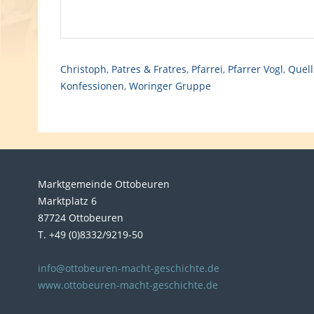
Christoph
,
Patres & Fratres
,
Pfarrei
,
Pfarrer Vogl
,
Quell
Konfessionen
,
Woringer Gruppe
Marktgemeinde Ottobeuren
Marktplatz 6
87724 Ottobeuren
T. +49 (0)8332/9219-50
info@ottobeuren-macht-geschichte.de
www.ottobeuren-macht-geschichte.de