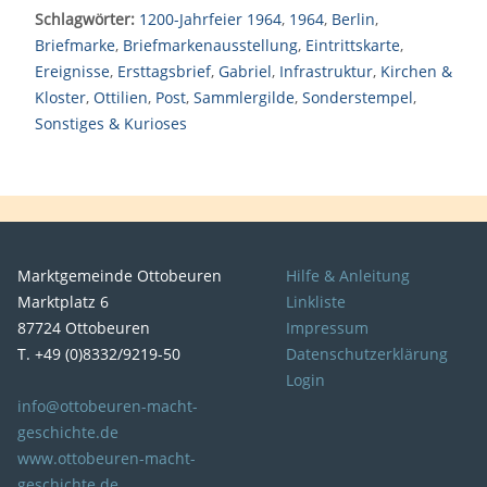
Schlagwörter:
1200-Jahrfeier 1964
,
1964
,
Berlin
,
Briefmarke
,
Briefmarkenausstellung
,
Eintrittskarte
,
Ereignisse
,
Ersttagsbrief
,
Gabriel
,
Infrastruktur
,
Kirchen &
Kloster
,
Ottilien
,
Post
,
Sammlergilde
,
Sonderstempel
,
Sonstiges & Kurioses
Marktgemeinde Ottobeuren
Hilfe & Anleitung
Marktplatz 6
Linkliste
87724 Ottobeuren
Impressum
T. +49 (0)8332/9219-50
Datenschutzerklärung
Login
info@ottobeuren-macht-
geschichte.de
www.ottobeuren-macht-
geschichte.de