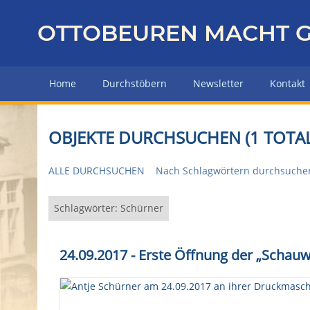
Z
u
OTTOBEUREN MACHT G
r
ü
c
Home
Durchstöbern
Newsletter
Kontakt
k
z
u
OBJEKTE DURCHSUCHEN (1 TOTAL
r
H
ALLE DURCHSUCHEN
Nach Schlagwörtern durchsuche
a
u
p
Schlagwörter: Schürner
t
s
24.09.2017 - Erste Öffnung der „Scha
e
i
t
e