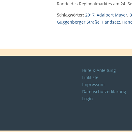
Rande des Regionalmarktes am 24. Se
Schlagwörter:
2017
,
Adalbert Mayer
,
B
Guggenberger Straße
,
Handsatz
,
Han
Hilfe & Anleitung
Linkliste
Impressum
Datenschutzerklärung
Login