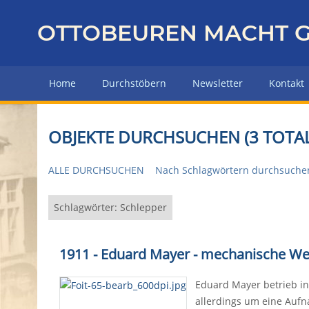
Z
u
OTTOBEUREN MACHT G
r
ü
c
Home
Durchstöbern
Newsletter
Kontakt
k
z
u
OBJEKTE DURCHSUCHEN (3 TOTAL
r
H
ALLE DURCHSUCHEN
Nach Schlagwörtern durchsuche
a
u
p
Schlagwörter: Schlepper
t
s
1911 - Eduard Mayer - mechanische Wer
e
i
Eduard Mayer betrieb in 
t
allerdings um eine Auf
e