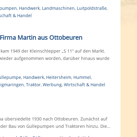
epumpen
,
Handwerk
,
Landmaschinen
,
Luitpoldstraße
,
schaft & Handel
 Firma Martin aus Ottobeuren
n kam 1949 der Kleinschlepper „S 11“ auf den Markt.
 wieder aufgenommen worden, darüber hinaus wurde
üllepumpe
,
Handwerk
,
Heitersheim
,
Hummel
,
Sigmaringen
,
Traktor
,
Werbung
,
Wirtschaft & Handel
ma übersiedelte 1930 nach Ottobeuren. Zunächst auf
 der Bau von Güllepumpen und Traktoren hinzu. Die…