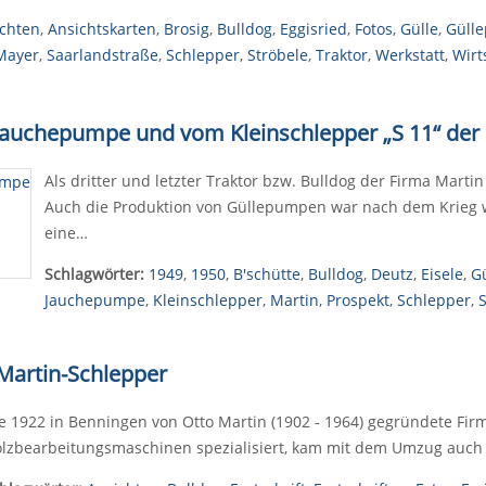
chten
,
Ansichtskarten
,
Brosig
,
Bulldog
,
Eggisried
,
Fotos
,
Gülle
,
Güll
Mayer
,
Saarlandstraße
,
Schlepper
,
Ströbele
,
Traktor
,
Werkstatt
,
Wirt
l-Jauchepumpe und vom Kleinschlepper „S 11“ der
Als dritter und letzter Traktor bzw. Bulldog der Firma Marti
Auch die Produktion von Güllepumpen war nach dem Krieg
eine…
Schlagwörter:
1949
,
1950
,
B'schütte
,
Bulldog
,
Deutz
,
Eisele
,
G
Jauchepumpe
,
Kleinschlepper
,
Martin
,
Prospekt
,
Schlepper
,
 Martin-Schlepper
e 1922 in Benningen von Otto Martin (1902 - 1964) gegründete Fir
lzbearbeitungsmaschinen spezialisiert, kam mit dem Umzug auch