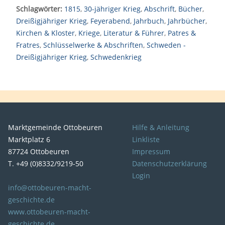
Schlagwörter:
1815
,
30-jähriger Krieg
,
Abschrift
,
Bücher
,
Dreißigjähriger Krieg
,
Feyerabend
,
Jahrbuch
,
Jahrbücher
,
Kirchen & Kloster
,
Kriege
,
Literatur & Führer
,
Patres &
Fratres
,
Schlüsselwerke & Abschriften
,
Schweden -
Dreißigjähriger Krieg
,
Schwedenkrieg
Marktgemeinde Ottobeuren
Hilfe & Anleitung
Marktplatz 6
Linkliste
87724 Ottobeuren
Impressum
T. +49 (0)8332/9219-50
Datenschutzerklärung
Login
info@ottobeuren-macht-
geschichte.de
www.ottobeuren-macht-
geschichte.de