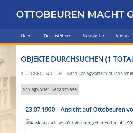
Z
u
OTTOBEUREN MACHT G
r
ü
c
Home
Durchstöbern
Newsletter
Kontakt
k
z
u
OBJEKTE DURCHSUCHEN (1 TOTAL
r
H
ALLE DURCHSUCHEN
Nach Schlagwörtern durchsuche
a
u
p
Schlagwörter: Sedanstraße
t
s
23.07.1900 – Ansicht auf Ottobeuren 
e
i
t
e