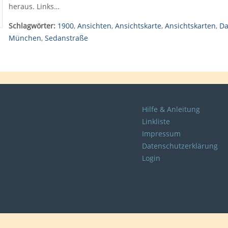
heraus. Links…
Schlagwörter:
1900
,
Ansichten
,
Ansichtskarte
,
Ansichtskarten
,
Da
München
,
Sedanstraße
Hilfe & Anleitung
Linkliste
Impressum
Datenschutzerklärung
Login