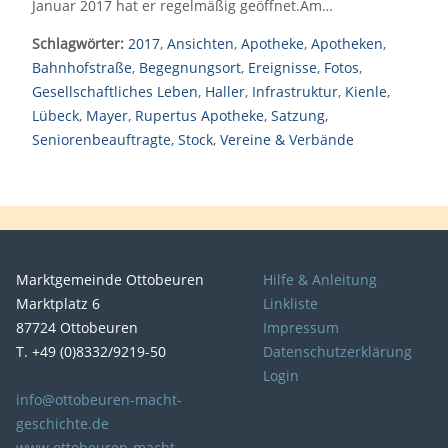
Januar 2017 hat er regelmäßig geöffnet.Am…
Schlagwörter:
2017
,
Ansichten
,
Apotheke
,
Apotheken
,
Bahnhofstraße
,
Begegnungsort
,
Ereignisse
,
Fotos
,
Gesellschaftliches Leben
,
Haller
,
Infrastruktur
,
Kienle
,
Lübeck
,
Mayer
,
Rupertus Apotheke
,
Satzung
,
Seniorenbeauftragte
,
Stock
,
Vereine & Verbände
Marktgemeinde Ottobeuren
Hilfe & Anleitung
Marktplatz 6
Linkliste
87724 Ottobeuren
Impressum
T. +49 (0)8332/9219-50
Datenschutzerklärung
Login
info@ottobeuren-macht-
geschichte.de
www.ottobeuren-macht-