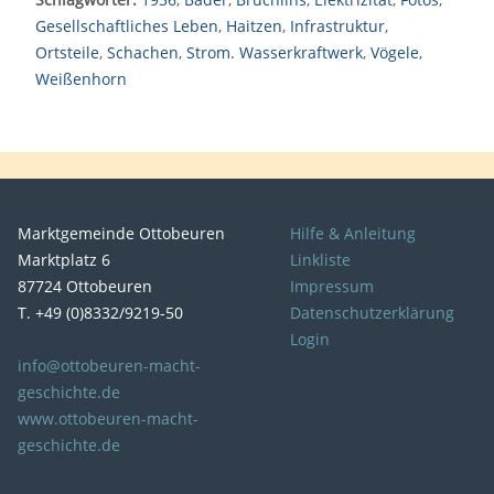
Gesellschaftliches Leben
,
Haitzen
,
Infrastruktur
,
Ortsteile
,
Schachen
,
Strom. Wasserkraftwerk
,
Vögele
,
Weißenhorn
Marktgemeinde Ottobeuren
Hilfe & Anleitung
Marktplatz 6
Linkliste
87724 Ottobeuren
Impressum
T. +49 (0)8332/9219-50
Datenschutzerklärung
Login
info@ottobeuren-macht-
geschichte.de
www.ottobeuren-macht-
geschichte.de