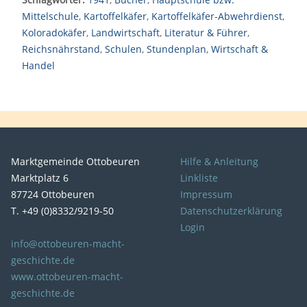
Mittelschule
,
Kartoffelkäfer
,
Kartoffelkäfer-Abwehrdienst
,
Koloradokäfer
,
Landwirtschaft
,
Literatur & Führer
,
Reichsnährstand
,
Schulen
,
Stundenplan
,
Wirtschaft &
Handel
Marktgemeinde Ottobeuren
Hilfe & Anleitung
Marktplatz 6
Linkliste
87724 Ottobeuren
Impressum
T. +49 (0)8332/9219-50
Datenschutzerklärung
Login
info@ottobeuren-macht-
geschichte.de
www.ottobeuren-macht-
geschichte.de