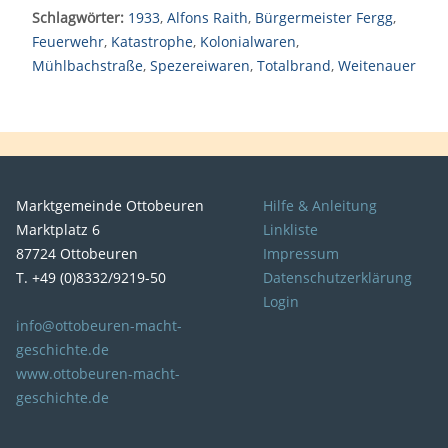
Schlagwörter:
1933
,
Alfons Raith
,
Bürgermeister Fergg
,
Feuerwehr
,
Katastrophe
,
Kolonialwaren
,
Mühlbachstraße
,
Spezereiwaren
,
Totalbrand
,
Weitenauer
Marktgemeinde Ottobeuren
Hilfe & Anleitung
Marktplatz 6
Linkliste
87724 Ottobeuren
Impressum
T. +49 (0)8332/9219-50
Datenschutzerklärung
Login
info@ottobeuren-macht-
geschichte.de
www.ottobeuren-macht-
geschichte.de