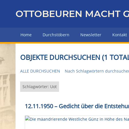
Z
u
OTTOBEUREN MACHT G
r
ü
c
Home
Durchstöbern
Newsletter
Kontakt
k
z
u
OBJEKTE DURCHSUCHEN (1 TOTAL
r
H
ALLE DURCHSUCHEN
Nach Schlagwörtern durchsuche
a
u
p
Schlagwörter: Uot
t
s
12.11.1950 – Gedicht über die Entstehu
e
i
t
e