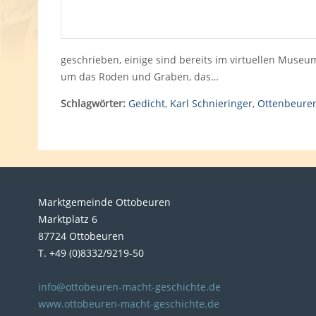
geschrieben, einige sind bereits im virtuellen Museu
um das Roden und Graben, das…
Schlagwörter:
Gedicht
,
Karl Schnieringer
,
Ottenbeure
Marktgemeinde Ottobeuren
Marktplatz 6
87724 Ottobeuren
T. +49 (0)8332/9219-50
info@ottobeuren-macht-geschichte.de
www.ottobeuren-macht-geschichte.de