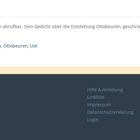
m abrufbar. Sein Gedicht über die Entstehung Ottobeuren, geschrie
n
,
Ottobeuren
,
Uot
Hilfe & Anleitung
Linkliste
Impressum
Datenschutzerklärung
Login