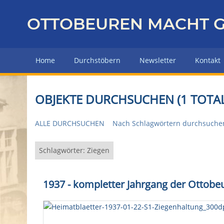
Z
u
OTTOBEUREN MACHT G
r
ü
c
Home
Durchstöbern
Newsletter
Kontakt
k
z
u
OBJEKTE DURCHSUCHEN (1 TOTAL
r
H
ALLE DURCHSUCHEN
Nach Schlagwörtern durchsuche
a
u
p
Schlagwörter: Ziegen
t
s
1937 - kompletter Jahrgang der Ottobe
e
i
t
e