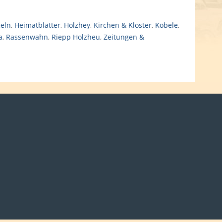
geln
,
Heimatblätter
,
Holzhey
,
Kirchen & Kloster
,
Köbele
,
a
,
Rassenwahn
,
Riepp Holzheu
,
Zeitungen &