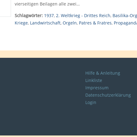
vierseitigen Beilagen alle zwei…
Schlagwörter:
1937
,
2. Weltkrieg - Drittes Reich
,
Basilika-Or
Kriege
,
Landwirtschaft
,
Orgeln
,
Patres & Fratres
,
Propagand
Hilfe & Anleitung
Linkliste
Impressum
Datenschutzerklärung
Login