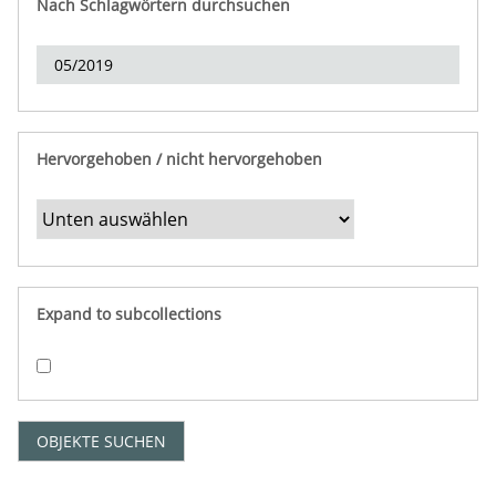
Nach Schlagwörtern durchsuchen
d
e
r
e
i
n
Hervorgehoben / nicht hervorgehoben
g
r
e
n
z
e
Expand to subcollections
n
"
:
1