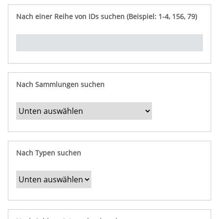
e
n
ü
i
r
p
n
Nach einer Reihe von IDs suchen (Beispiel: 1-4, 156, 79)
t
f
"
y
u
Ü
n
b
g
e
r
b
Nach Sammlungen suchen
e
s
t
i
m
Nach Typen suchen
m
t
e
F
e
l