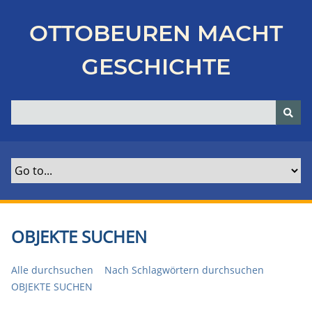
Z
u
OTTOBEUREN MACHT
r
ü
GESCHICHTE
c
k
z
u
r
H
a
u
p
t
OBJEKTE SUCHEN
s
e
Alle durchsuchen
Nach Schlagwörtern durchsuchen
i
OBJEKTE SUCHEN
t
e