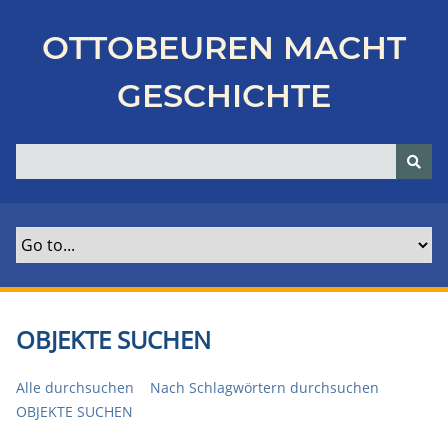
Z
u
OTTOBEUREN MACHT
r
ü
GESCHICHTE
c
k
z
u
r
H
a
u
p
t
OBJEKTE SUCHEN
s
e
Alle durchsuchen
Nach Schlagwörtern durchsuchen
i
OBJEKTE SUCHEN
t
e