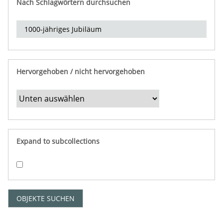
Nach Schlagwörtern durchsuchen
d
e
r
e
i
n
Hervorgehoben / nicht hervorgehoben
g
r
e
n
z
e
Expand to subcollections
n
"
:
1