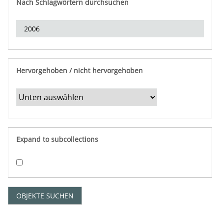
Nach Schlagwörtern durchsuchen
d
e
r
e
i
n
Hervorgehoben / nicht hervorgehoben
g
r
e
n
z
e
Expand to subcollections
n
"
:
1