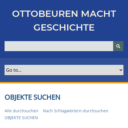
Z
u
OTTOBEUREN MACHT
r
ü
GESCHICHTE
c
k
z
u
r
H
a
u
p
t
OBJEKTE SUCHEN
s
e
Alle durchsuchen
Nach Schlagwörtern durchsuchen
i
OBJEKTE SUCHEN
t
e