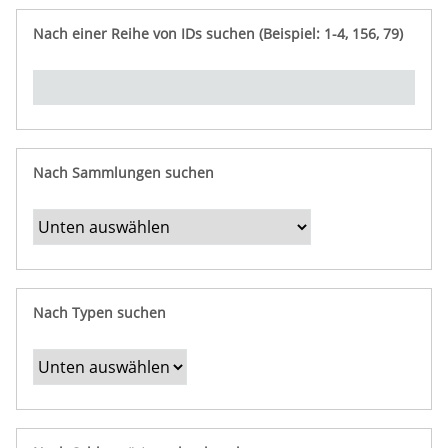
e
n
ü
i
r
p
n
Nach einer Reihe von IDs suchen (Beispiel: 1-4, 156, 79)
t
f
"
y
u
Ü
n
b
g
e
r
b
Nach Sammlungen suchen
e
s
t
i
m
Nach Typen suchen
m
t
e
F
e
l