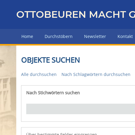
Z
u
OTTOBEUREN MACHT G
r
ü
c
Home
Durchstöbern
Newsletter
Kontakt
k
z
u
OBJEKTE SUCHEN
r
H
Alle durchsuchen
Nach Schlagwörtern durchsuchen
a
u
p
Nach Stichwörtern suchen
Number of rows in "Über bestimmte Felder eingrenz
t
s
e
i
t
e
Über bestimmte Felder eingrenzen