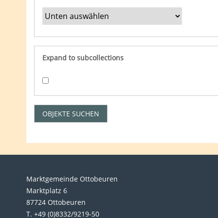
Expand to subcollections
Marktgemeinde Ottobeuren
Marktplatz 6
87724 Ottobeuren
T. +49 (0)8332/9219-50