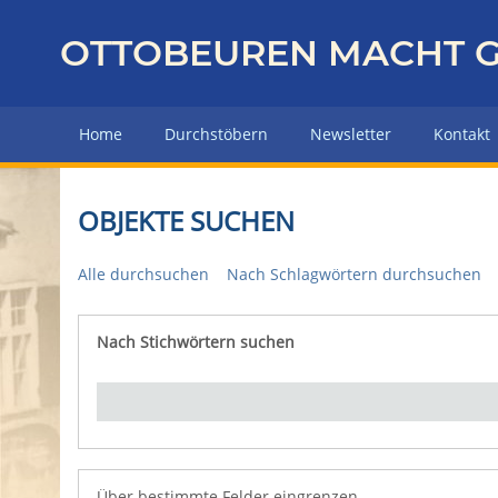
Z
u
OTTOBEUREN MACHT G
r
ü
c
Home
Durchstöbern
Newsletter
Kontakt
k
z
u
OBJEKTE SUCHEN
r
H
Alle durchsuchen
Nach Schlagwörtern durchsuchen
a
u
p
Nach Stichwörtern suchen
Number of rows in "Über bestimmte Felder eingrenz
t
s
e
i
t
e
Über bestimmte Felder eingrenzen