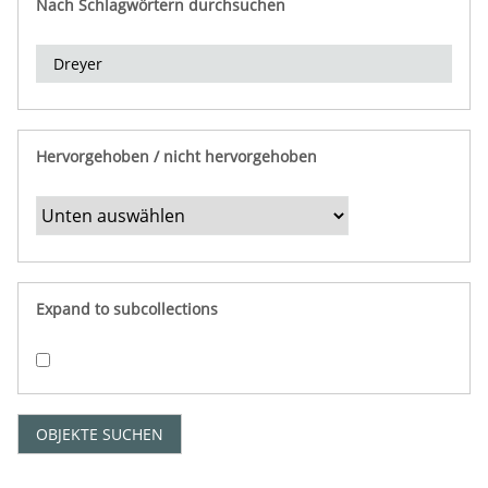
Nach Schlagwörtern durchsuchen
d
e
r
e
i
n
Hervorgehoben / nicht hervorgehoben
g
r
e
n
z
e
Expand to subcollections
n
"
:
1