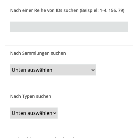
e
n
ü
i
r
p
n
Nach einer Reihe von IDs suchen (Beispiel: 1-4, 156, 79)
t
f
"
y
u
Ü
n
b
g
e
r
b
Nach Sammlungen suchen
e
s
t
i
m
Nach Typen suchen
m
t
e
F
e
l