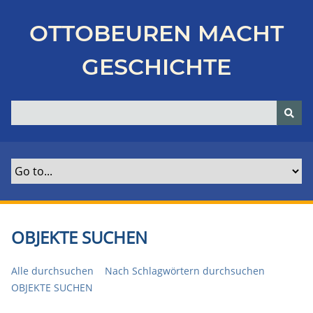
Z
u
OTTOBEUREN MACHT
r
ü
GESCHICHTE
c
k
z
u
r
H
a
u
p
t
OBJEKTE SUCHEN
s
e
Alle durchsuchen
Nach Schlagwörtern durchsuchen
i
OBJEKTE SUCHEN
t
e