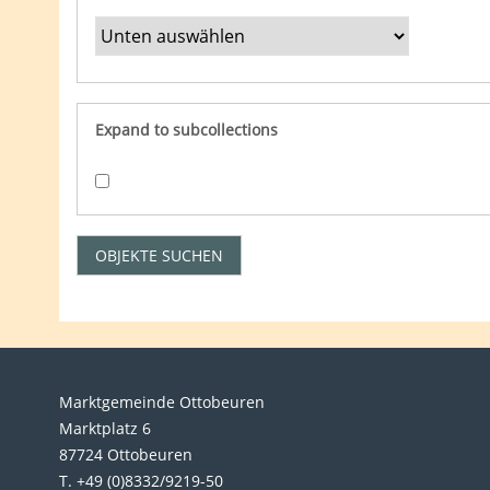
Expand to subcollections
Marktgemeinde Ottobeuren
Marktplatz 6
87724 Ottobeuren
T. +49 (0)8332/9219-50