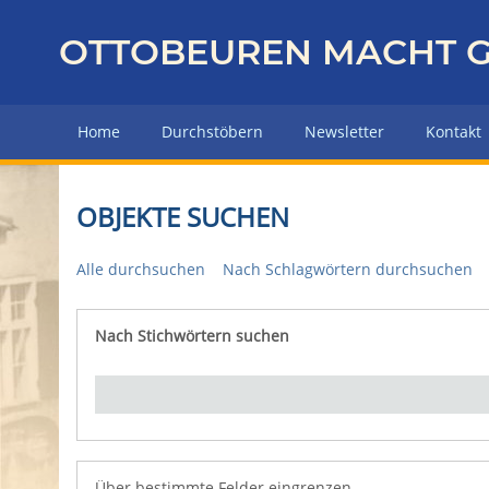
Z
u
OTTOBEUREN MACHT G
r
ü
c
Home
Durchstöbern
Newsletter
Kontakt
k
z
u
OBJEKTE SUCHEN
r
H
Alle durchsuchen
Nach Schlagwörtern durchsuchen
a
u
p
Nach Stichwörtern suchen
Number of rows in "Über bestimmte Felder eingrenz
t
s
e
i
t
e
Über bestimmte Felder eingrenzen