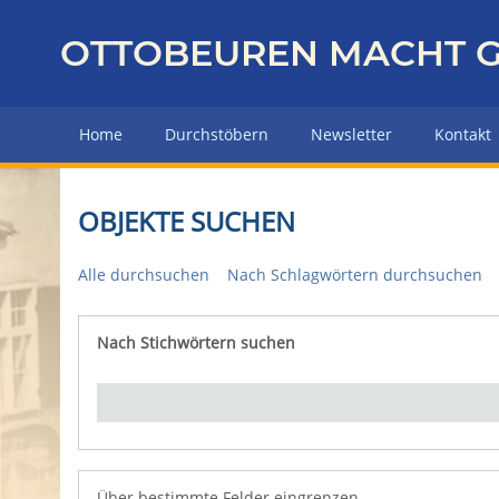
Z
u
OTTOBEUREN MACHT G
r
ü
c
Home
Durchstöbern
Newsletter
Kontakt
k
z
u
OBJEKTE SUCHEN
r
H
Alle durchsuchen
Nach Schlagwörtern durchsuchen
a
u
p
Nach Stichwörtern suchen
Number of rows in "Über bestimmte Felder eingrenz
t
s
e
i
t
e
Über bestimmte Felder eingrenzen