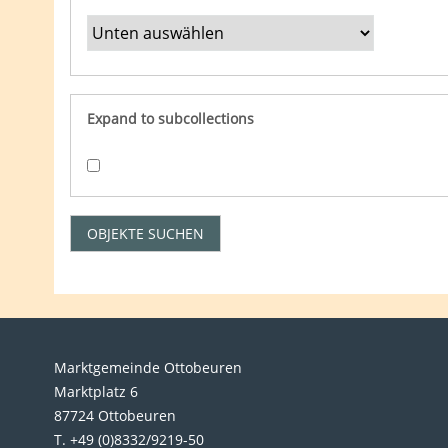
Expand to subcollections
Marktgemeinde Ottobeuren
Marktplatz 6
87724 Ottobeuren
T. +49 (0)8332/9219-50