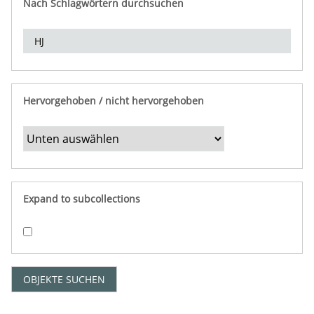
Nach Schlagwörtern durchsuchen
d
e
r
e
i
n
Hervorgehoben / nicht hervorgehoben
g
r
e
n
z
e
Expand to subcollections
n
"
:
1