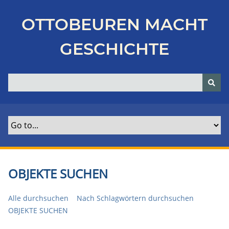
Z
u
OTTOBEUREN MACHT
r
ü
GESCHICHTE
c
k
z
u
r
H
a
u
p
t
OBJEKTE SUCHEN
s
e
Alle durchsuchen
Nach Schlagwörtern durchsuchen
i
OBJEKTE SUCHEN
t
e