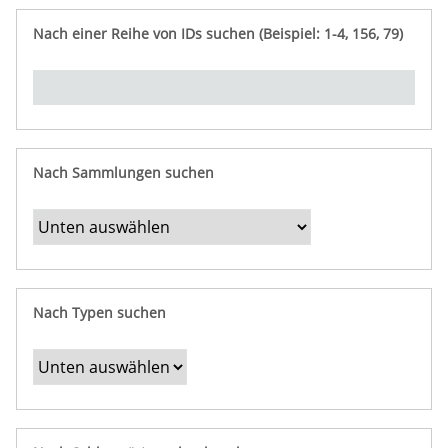
e
n
ü
i
r
p
n
Nach einer Reihe von IDs suchen (Beispiel: 1-4, 156, 79)
t
f
"
y
u
Ü
n
b
g
e
r
b
Nach Sammlungen suchen
e
s
t
i
m
Nach Typen suchen
m
t
e
F
e
l