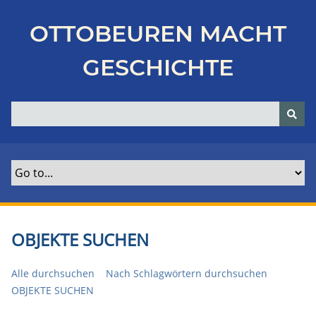
Z
u
OTTOBEUREN MACHT
r
ü
GESCHICHTE
c
k
z
u
r
H
a
u
p
t
OBJEKTE SUCHEN
s
e
Alle durchsuchen
Nach Schlagwörtern durchsuchen
i
OBJEKTE SUCHEN
t
e