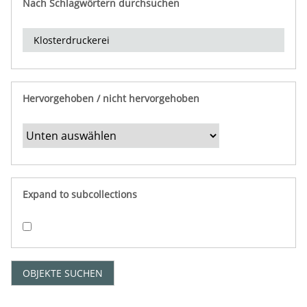
Nach Schlagwörtern durchsuchen
d
e
r
e
i
n
Hervorgehoben / nicht hervorgehoben
g
r
e
n
z
e
Expand to subcollections
n
"
:
1