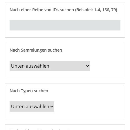
e
n
ü
i
r
p
n
Nach einer Reihe von IDs suchen (Beispiel: 1-4, 156, 79)
t
f
"
y
u
Ü
n
b
g
e
r
b
Nach Sammlungen suchen
e
s
t
i
m
Nach Typen suchen
m
t
e
F
e
l