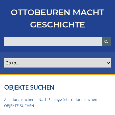
Z
u
OTTOBEUREN MACHT
r
ü
GESCHICHTE
c
k
z
u
r
H
a
u
p
t
OBJEKTE SUCHEN
s
e
Alle durchsuchen
Nach Schlagwörtern durchsuchen
i
OBJEKTE SUCHEN
t
e