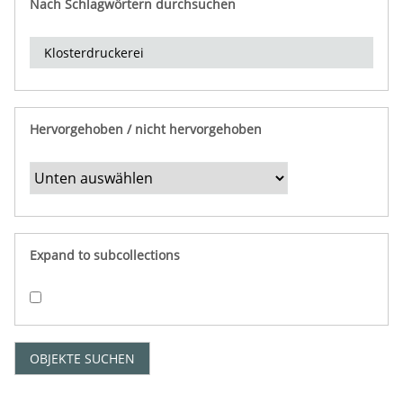
Nach Schlagwörtern durchsuchen
d
e
r
e
i
n
Hervorgehoben / nicht hervorgehoben
g
r
e
n
z
e
Expand to subcollections
n
"
:
1