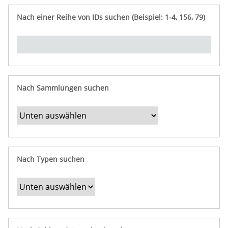
e
n
ü
i
r
p
n
Nach einer Reihe von IDs suchen (Beispiel: 1-4, 156, 79)
t
f
"
y
u
Ü
n
b
g
e
r
b
Nach Sammlungen suchen
e
s
t
i
m
Nach Typen suchen
m
t
e
F
e
l