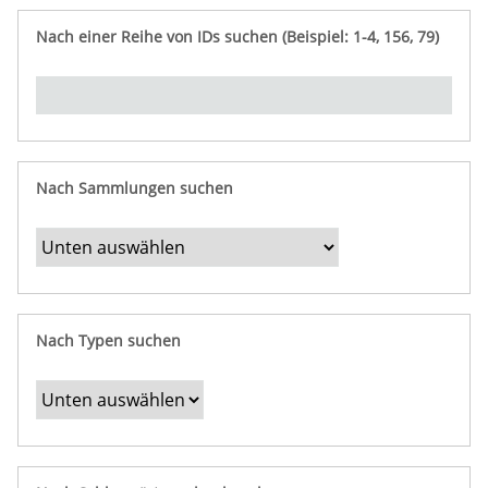
e
n
ü
i
r
p
n
Nach einer Reihe von IDs suchen (Beispiel: 1-4, 156, 79)
t
f
"
y
u
Ü
n
b
g
e
r
b
Nach Sammlungen suchen
e
s
t
i
m
Nach Typen suchen
m
t
e
F
e
l