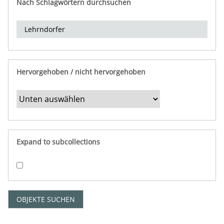
Nach Schlagwörtern durchsuchen
d
e
r
e
i
n
Hervorgehoben / nicht hervorgehoben
g
r
e
n
z
e
Expand to subcollections
n
"
:
1