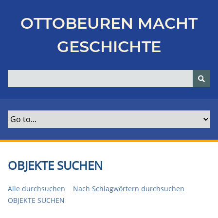
Z
u
OTTOBEUREN MACHT
r
ü
GESCHICHTE
c
k
z
u
r
H
a
u
p
t
OBJEKTE SUCHEN
s
e
Alle durchsuchen
Nach Schlagwörtern durchsuchen
i
OBJEKTE SUCHEN
t
e