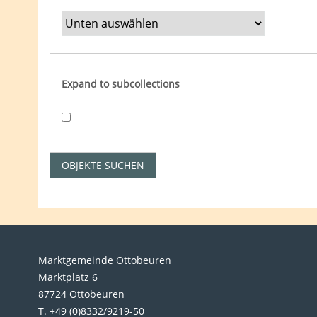
Expand to subcollections
Marktgemeinde Ottobeuren
Marktplatz 6
87724 Ottobeuren
T. +49 (0)8332/9219-50