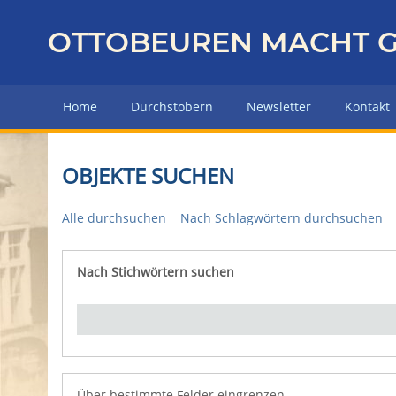
Z
u
OTTOBEUREN MACHT G
r
ü
c
Home
Durchstöbern
Newsletter
Kontakt
k
z
u
OBJEKTE SUCHEN
r
H
Alle durchsuchen
Nach Schlagwörtern durchsuchen
a
u
p
Nach Stichwörtern suchen
Number of rows in "Über bestimmte Felder eingrenz
t
s
e
i
t
e
Über bestimmte Felder eingrenzen