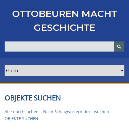
Z
u
OTTOBEUREN MACHT
r
ü
GESCHICHTE
c
k
z
u
r
H
a
u
p
t
OBJEKTE SUCHEN
s
e
Alle durchsuchen
Nach Schlagwörtern durchsuchen
i
OBJEKTE SUCHEN
t
e