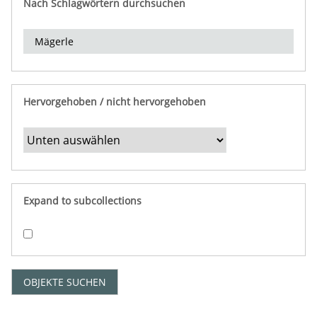
Nach Schlagwörtern durchsuchen
d
e
r
e
i
n
Hervorgehoben / nicht hervorgehoben
g
r
e
n
z
e
Expand to subcollections
n
"
:
1