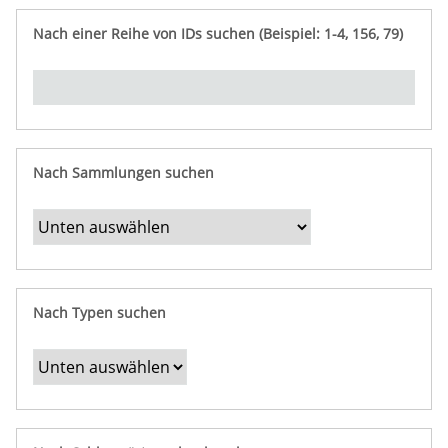
e
n
ü
i
r
p
n
Nach einer Reihe von IDs suchen (Beispiel: 1-4, 156, 79)
t
f
"
y
u
Ü
n
b
g
e
r
b
Nach Sammlungen suchen
e
s
t
i
m
Nach Typen suchen
m
t
e
F
e
l