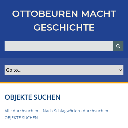
Z
u
OTTOBEUREN MACHT
r
ü
GESCHICHTE
c
k
z
u
r
H
a
u
p
t
OBJEKTE SUCHEN
s
e
Alle durchsuchen
Nach Schlagwörtern durchsuchen
i
OBJEKTE SUCHEN
t
e