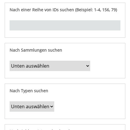
e
n
ü
i
r
p
n
Nach einer Reihe von IDs suchen (Beispiel: 1-4, 156, 79)
t
f
"
y
u
Ü
n
b
g
e
r
b
Nach Sammlungen suchen
e
s
t
i
m
Nach Typen suchen
m
t
e
F
e
l