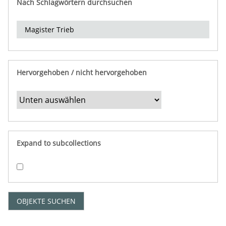
Nach Schlagwörtern durchsuchen
d
e
r
e
i
n
Hervorgehoben / nicht hervorgehoben
g
r
e
n
z
e
Expand to subcollections
n
"
:
1