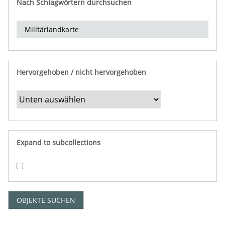
Nach Schlagwörtern durchsuchen
d
e
r
e
i
n
Hervorgehoben / nicht hervorgehoben
g
r
e
n
z
e
Expand to subcollections
n
"
:
1