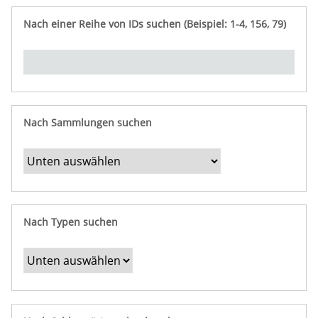
e
n
ü
i
r
p
n
Nach einer Reihe von IDs suchen (Beispiel: 1-4, 156, 79)
t
f
"
y
u
Ü
n
b
g
e
r
b
Nach Sammlungen suchen
e
s
t
i
m
Nach Typen suchen
m
t
e
F
e
l