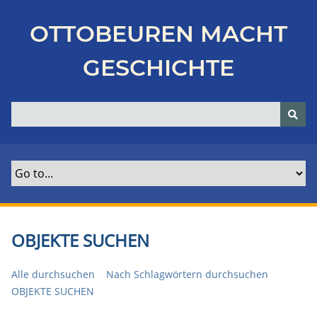
Z
u
OTTOBEUREN MACHT
r
ü
GESCHICHTE
c
k
z
u
r
H
a
u
p
t
OBJEKTE SUCHEN
s
e
Alle durchsuchen
Nach Schlagwörtern durchsuchen
i
OBJEKTE SUCHEN
t
e