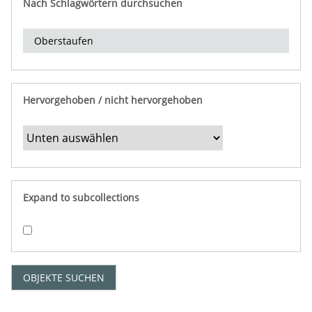
Nach Schlagwörtern durchsuchen
d
e
r
e
i
n
Hervorgehoben / nicht hervorgehoben
g
r
e
n
z
e
Expand to subcollections
n
"
:
1