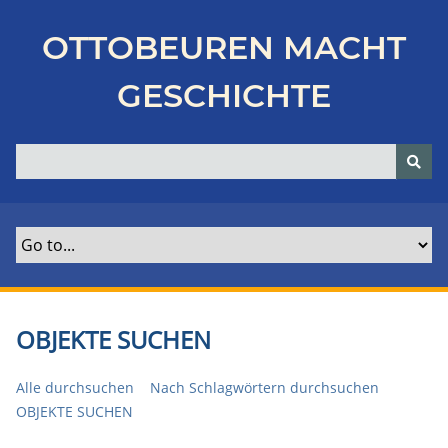
Z
u
OTTOBEUREN MACHT
r
ü
GESCHICHTE
c
k
z
u
r
H
a
u
p
t
OBJEKTE SUCHEN
s
e
Alle durchsuchen
Nach Schlagwörtern durchsuchen
i
OBJEKTE SUCHEN
t
e