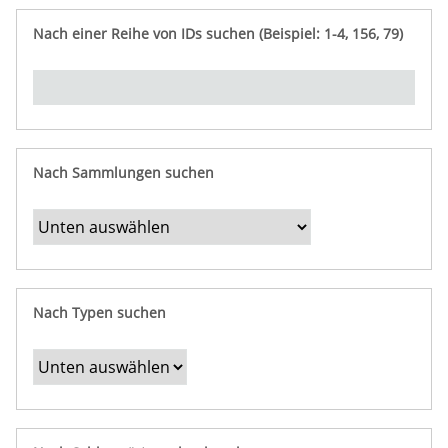
e
n
ü
i
r
p
n
Nach einer Reihe von IDs suchen (Beispiel: 1-4, 156, 79)
t
f
"
y
u
Ü
n
b
g
e
r
b
Nach Sammlungen suchen
e
s
t
i
m
Nach Typen suchen
m
t
e
F
e
l