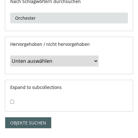
Nach Schlagwörtern durchsuchen
d
e
r
e
i
n
Hervorgehoben / nicht hervorgehoben
g
r
e
n
z
e
Expand to subcollections
n
"
:
1