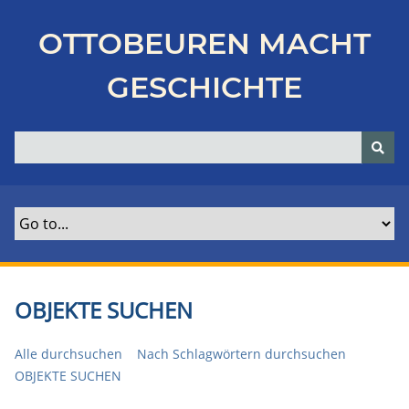
Z
u
OTTOBEUREN MACHT
r
ü
GESCHICHTE
c
k
z
u
r
H
a
u
p
t
OBJEKTE SUCHEN
s
e
Alle durchsuchen
Nach Schlagwörtern durchsuchen
i
OBJEKTE SUCHEN
t
e