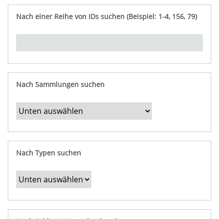
e
n
ü
i
r
p
n
Nach einer Reihe von IDs suchen (Beispiel: 1-4, 156, 79)
t
f
"
y
u
Ü
n
b
g
e
r
b
Nach Sammlungen suchen
e
s
t
i
m
Nach Typen suchen
m
t
e
F
e
l