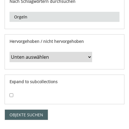
Nach Schlagwörtern durchsuchen
d
e
r
e
i
n
Hervorgehoben / nicht hervorgehoben
g
r
e
n
z
e
Expand to subcollections
n
"
:
1