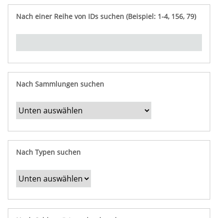
e
n
ü
i
r
p
n
Nach einer Reihe von IDs suchen (Beispiel: 1-4, 156, 79)
t
f
"
y
u
Ü
n
b
g
e
r
b
Nach Sammlungen suchen
e
s
t
i
m
Nach Typen suchen
m
t
e
F
e
l