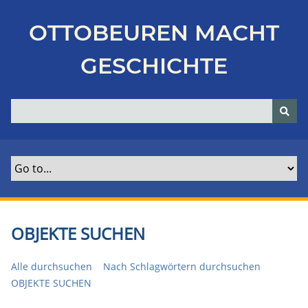
Z
u
OTTOBEUREN MACHT
r
ü
GESCHICHTE
c
k
z
u
r
H
a
u
p
t
OBJEKTE SUCHEN
s
e
Alle durchsuchen
Nach Schlagwörtern durchsuchen
i
OBJEKTE SUCHEN
t
e