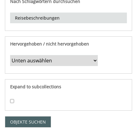
Nach Schlagwörtern durchsuchen
d
e
r
e
i
n
Hervorgehoben / nicht hervorgehoben
g
r
e
n
z
e
Expand to subcollections
n
"
:
1