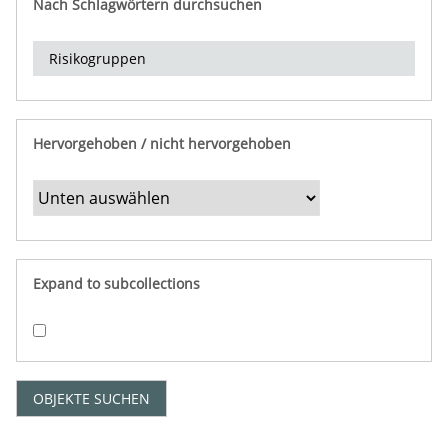
Nach Schlagwörtern durchsuchen
d
e
r
e
i
n
Hervorgehoben / nicht hervorgehoben
g
r
e
n
z
e
Expand to subcollections
n
"
:
1