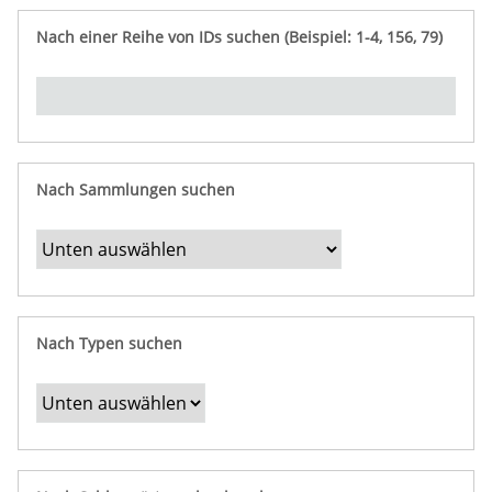
e
n
ü
i
r
p
n
Nach einer Reihe von IDs suchen (Beispiel: 1-4, 156, 79)
t
f
"
y
u
Ü
n
b
g
e
r
b
Nach Sammlungen suchen
e
s
t
i
m
Nach Typen suchen
m
t
e
F
e
l