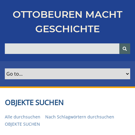
Z
u
OTTOBEUREN MACHT
r
ü
GESCHICHTE
c
k
z
u
r
H
a
u
p
t
OBJEKTE SUCHEN
s
e
Alle durchsuchen
Nach Schlagwörtern durchsuchen
i
OBJEKTE SUCHEN
t
e