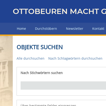
Z
u
OTTOBEUREN MACHT G
r
ü
c
Home
Durchstöbern
Newsletter
Kontakt
k
z
u
OBJEKTE SUCHEN
r
H
Alle durchsuchen
Nach Schlagwörtern durchsuchen
a
u
p
Nach Stichwörtern suchen
Number of rows in "Über bestimmte Felder eingrenz
t
s
e
i
t
e
Über bestimmte Felder eingrenzen