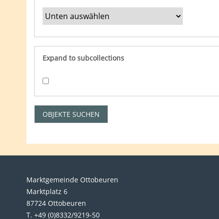
Expand to subcollections
Marktgemeinde Ottobeuren
Marktplatz 6
87724 Ottobeuren
T. +49 (0)8332/9219-50