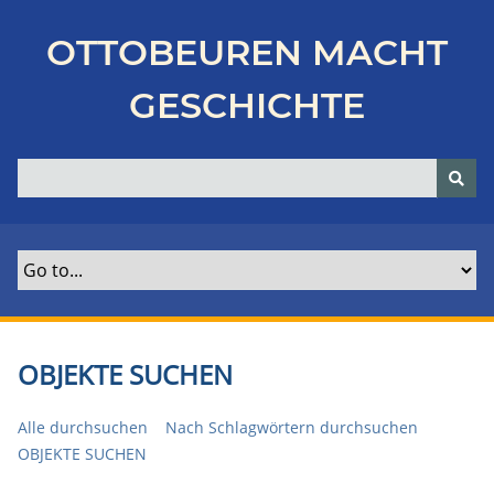
Z
u
OTTOBEUREN MACHT
r
ü
GESCHICHTE
c
k
z
u
r
H
a
u
p
t
OBJEKTE SUCHEN
s
e
Alle durchsuchen
Nach Schlagwörtern durchsuchen
i
OBJEKTE SUCHEN
t
e