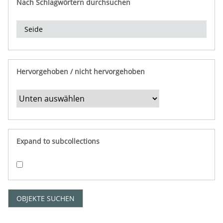
Nach Schlagwörtern durchsuchen
d
e
r
e
i
n
Hervorgehoben / nicht hervorgehoben
g
r
e
n
z
e
Expand to subcollections
n
"
:
1