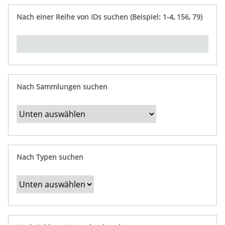
e
n
ü
i
r
p
n
Nach einer Reihe von IDs suchen (Beispiel: 1-4, 156, 79)
t
f
"
y
u
Ü
n
b
g
e
r
b
Nach Sammlungen suchen
e
s
t
i
m
Nach Typen suchen
m
t
e
F
e
l