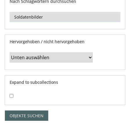
Nach Schlagwörtern durchsuchen
d
e
r
e
i
n
Hervorgehoben / nicht hervorgehoben
g
r
e
n
z
e
Expand to subcollections
n
"
:
1