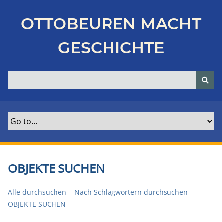
Z
u
OTTOBEUREN MACHT
r
ü
GESCHICHTE
c
k
z
u
r
H
a
u
p
t
OBJEKTE SUCHEN
s
e
Alle durchsuchen
Nach Schlagwörtern durchsuchen
i
OBJEKTE SUCHEN
t
e