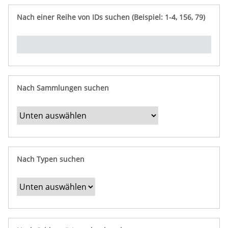
e
n
ü
i
r
p
n
Nach einer Reihe von IDs suchen (Beispiel: 1-4, 156, 79)
t
f
"
y
u
Ü
n
b
g
e
r
b
Nach Sammlungen suchen
e
s
t
i
m
Nach Typen suchen
m
t
e
F
e
l