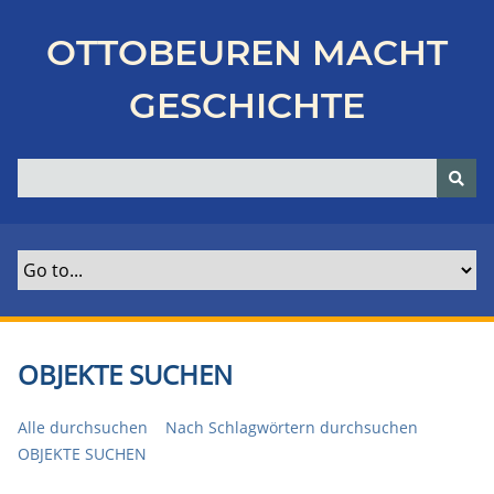
Z
u
OTTOBEUREN MACHT
r
ü
GESCHICHTE
c
k
z
u
r
H
a
u
p
t
OBJEKTE SUCHEN
s
e
Alle durchsuchen
Nach Schlagwörtern durchsuchen
i
OBJEKTE SUCHEN
t
e