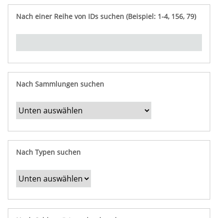
e
n
ü
i
r
p
n
Nach einer Reihe von IDs suchen (Beispiel: 1-4, 156, 79)
t
f
"
y
u
Ü
n
b
g
e
r
b
Nach Sammlungen suchen
e
s
t
i
m
Nach Typen suchen
m
t
e
F
e
l