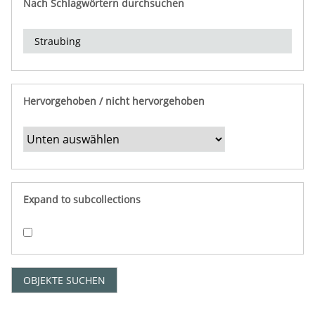
Nach Schlagwörtern durchsuchen
d
e
r
e
i
n
Hervorgehoben / nicht hervorgehoben
g
r
e
n
z
e
Expand to subcollections
n
"
:
1