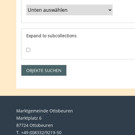
Expand to subcollections
Marktgemeinde Ottobeuren
Marktplatz 6
87724 Ottobeuren
T. +49 (0)8332/9219-50