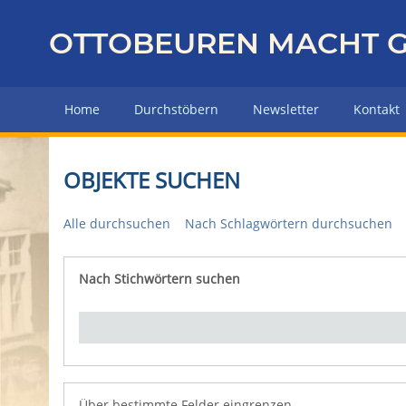
Z
u
OTTOBEUREN MACHT G
r
ü
c
Home
Durchstöbern
Newsletter
Kontakt
k
z
u
OBJEKTE SUCHEN
r
H
Alle durchsuchen
Nach Schlagwörtern durchsuchen
a
u
p
Nach Stichwörtern suchen
Number of rows in "Über bestimmte Felder eingrenz
t
s
e
i
t
e
Über bestimmte Felder eingrenzen