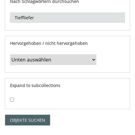
Nach Schlagwörtern durchsuchen
d
e
r
e
i
n
Hervorgehoben / nicht hervorgehoben
g
r
e
n
z
e
Expand to subcollections
n
"
:
1