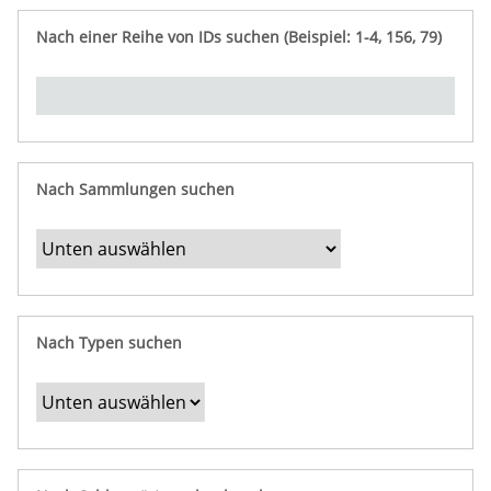
e
n
ü
i
r
p
n
Nach einer Reihe von IDs suchen (Beispiel: 1-4, 156, 79)
t
f
"
y
u
Ü
n
b
g
e
r
b
Nach Sammlungen suchen
e
s
t
i
m
Nach Typen suchen
m
t
e
F
e
l