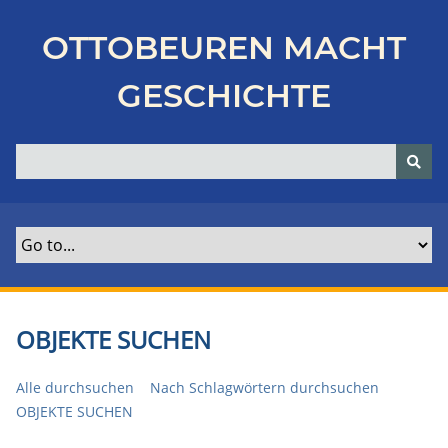
Z
u
OTTOBEUREN MACHT
r
ü
GESCHICHTE
c
k
z
u
r
H
a
u
p
t
OBJEKTE SUCHEN
s
e
Alle durchsuchen
Nach Schlagwörtern durchsuchen
i
OBJEKTE SUCHEN
t
e