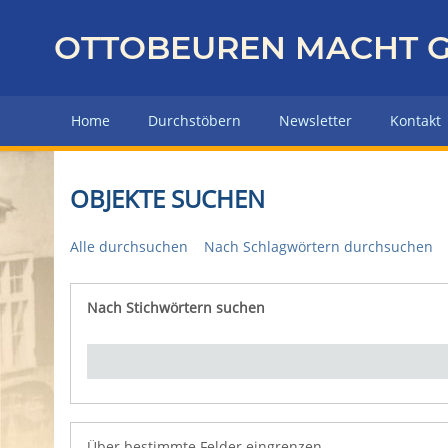
Z
u
OTTOBEUREN MACHT G
r
ü
c
Home
Durchstöbern
Newsletter
Kontakt
k
z
u
OBJEKTE SUCHEN
r
H
Alle durchsuchen
Nach Schlagwörtern durchsuchen
a
u
p
Nach Stichwörtern suchen
Number of rows in "Über bestimmte Felder eingrenz
t
s
e
i
t
e
Über bestimmte Felder eingrenzen