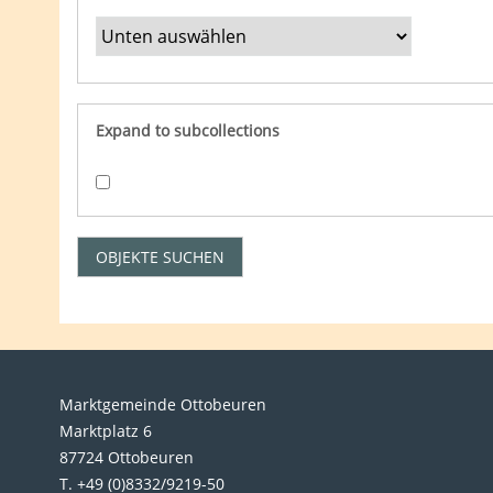
Expand to subcollections
Marktgemeinde Ottobeuren
Marktplatz 6
87724 Ottobeuren
T. +49 (0)8332/9219-50