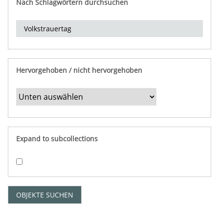
Nach Schlagwörtern durchsuchen
d
e
r
e
i
n
Hervorgehoben / nicht hervorgehoben
g
r
e
n
z
e
Expand to subcollections
n
"
:
1