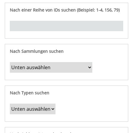
e
n
ü
i
r
p
n
Nach einer Reihe von IDs suchen (Beispiel: 1-4, 156, 79)
t
f
"
y
u
Ü
n
b
g
e
r
b
Nach Sammlungen suchen
e
s
t
i
m
Nach Typen suchen
m
t
e
F
e
l