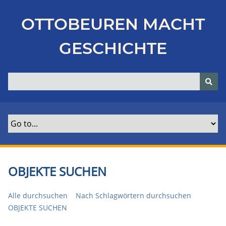
Z
u
OTTOBEUREN MACHT
r
ü
GESCHICHTE
c
k
z
u
r
H
a
u
p
t
OBJEKTE SUCHEN
s
e
Alle durchsuchen
Nach Schlagwörtern durchsuchen
i
OBJEKTE SUCHEN
t
e