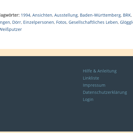
lagwörter:
1994
,
Ansichten
,
Ausstellung
,
Baden-Württemberg
,
BRK
,
lingen
,
Dörr
,
Einzelpersonen
,
Fotos
,
Gesellschaftliches Leben
,
Glöggl
Weißputzer
Hilfe & Anleitung
Linkliste
Impressum
Datenschutzerklärung
Login