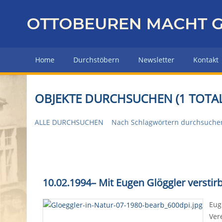
Z
u
OTTOBEUREN MACHT G
r
ü
c
Home
Durchstöbern
Newsletter
Kontakt
k
z
u
OBJEKTE DURCHSUCHEN (1 TOTAL
r
H
ALLE DURCHSUCHEN
Nach Schlagwörtern durchsuche
a
u
p
t
s
10.02.1994
–
Mit Eugen Glöggler verstirb
e
i
Eug
t
Ver
e