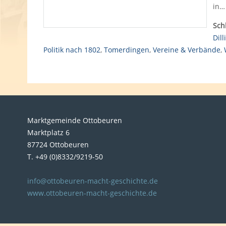
in…
Sch
Dil
Politik nach 1802
,
Tomerdingen
,
Vereine & Verbände
,
Marktgemeinde Ottobeuren
Marktplatz 6
87724 Ottobeuren
T. +49 (0)8332/9219-50
info@ottobeuren-macht-geschichte.de
www.ottobeuren-macht-geschichte.de