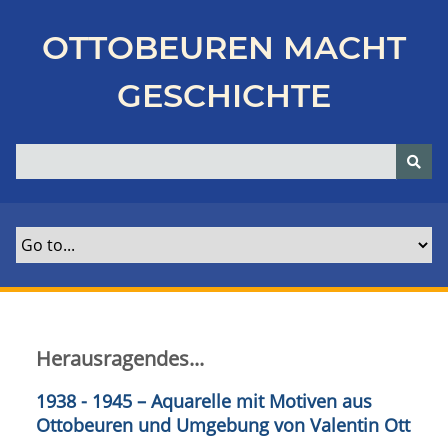
Z
u
OTTOBEUREN MACHT
r
ü
GESCHICHTE
c
k
z
u
r
H
a
u
p
t
s
Herausragendes...
e
i
1938 - 1945 – Aquarelle mit Motiven aus
t
Ottobeuren und Umgebung von Valentin Ott
e