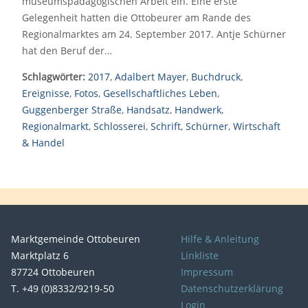
museumspädagogischen Arbeit ein. Eine erste
Gelegenheit hatten die Ottobeurer am Rande des
Regionalmarktes am 24. September 2017. Antje Schürner
hat den Beruf der…
Schlagwörter:
2017
,
Adalbert Mayer
,
Buchdruck
,
Ereignisse
,
Fotos
,
Gesellschaftliches Leben
,
Guggenberger Straße
,
Handsatz
,
Handwerk
,
Regionalmarkt
,
Schlosserei
,
Schrift
,
Schürner
,
Wirtschaft
& Handel
Marktgemeinde Ottobeuren
Hilfe & Anleitung
Marktplatz 6
Linkliste
87724 Ottobeuren
Impressum
T. +49 (0)8332/9219-50
Datenschutzerklärung
Login