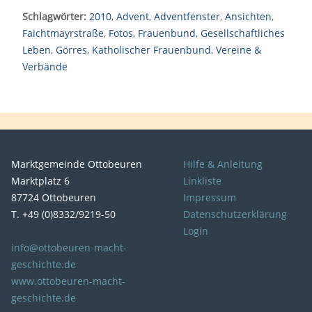
Schlagwörter:
2010
,
Advent
,
Adventfenster
,
Ansichten
,
Faichtmayrstraße
,
Fotos
,
Frauenbund
,
Gesellschaftliches
Leben
,
Görres
,
Katholischer Frauenbund
,
Vereine &
Verbände
Marktgemeinde Ottobeuren
Hilfe & Anleitung
Marktplatz 6
Linkliste
87724 Ottobeuren
Impressum
T. +49 (0)8332/9219-50
Datenschutzerklärung
Login
info@ottobeuren-macht-
geschichte.de
www.ottobeuren-macht-
geschichte.de