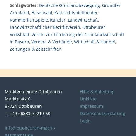
Schlagwörter:
Deutsche Grünlandbewegung
,
Grundler
,
Grünland
,
Hasensaal
,
Kali-Lichtspieltheater
,
Kammerlichtspiele
,
Kanzler
,
Landwirtschaft
,
Landwirtschaftlicher Bezirksverein
,
Ottobeurer
Volksblatt
,
Verein zur Förderung der Grünlandwirtschaft
in Bayern
,
Vereine & Verbände
,
Wirtschaft & Handel
,
Zeitungen & Zeitschriften
Marktgemeinde Ottobeuren
Hilfe & Anleitung
Marktplatz 6
Linkliste
87724 Ottobeuren
Impressum
T. +49 (0)8332/9219-50
Datenschutzerklärung
Login
info@ottobeuren-macht-
geschichte.de