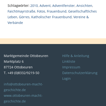
Schlagwörter:
2010
,
Advent
,
Adventfenster
,
Ansichten
,
Faichtmayrstraße
,
Fotos
,
Frauenbund
,
Gesellschaftliches
Leben
,
Görres
,
Katholischer Frauenbund
,
Vereine &
Verbände
Marktgemeinde Ottobeuren
Hilfe & Anleitung
Marktplatz 6
Linkliste
87724 Ottobeuren
Impressum
T. +49 (0)8332/9219-50
Datenschutzerklärung
Login
info@ottobeuren-macht-
geschichte.de
www.ottobeuren-macht-
geschichte.de